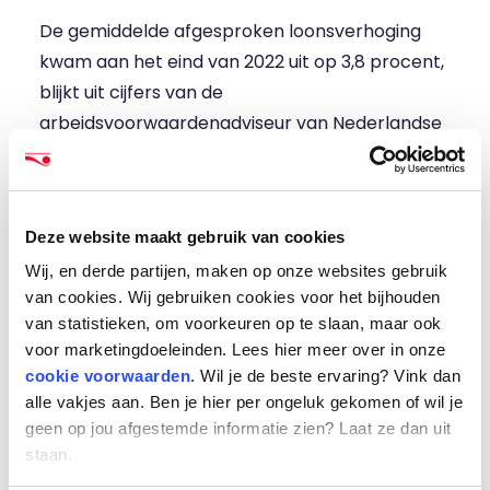
De gemiddelde afgesproken loonsverhoging
kwam aan het eind van 2022 uit op 3,8 procent,
blijkt uit
cijfers van de
arbeidsvoorwaardenadviseur van Nederlandse
werkgevers AWVN
. De stijging voor
professionals in dienst van detacheerders lag
volgens De Vereniging van Nederlandse
Deze website maakt gebruik van cookies
Detacheerders beduidend hoger, zij deelden
Wij, en derde partijen, maken op onze websites gebruik
een
gemiddelde tariefstijging van zeven
van cookies. Wij gebruiken cookies voor het bijhouden
procent
om de actuele inflatie door te
van statistieken, om voorkeuren op te slaan, maar ook
berekenen. De inhuurdata van HeadFirst Group
voor marketingdoeleinden. Lees hier meer over in onze
komt overeen met de AWVN-cijfers.
cookie voorwaarden
. Wil je de beste ervaring? Vink dan
Professionals die in 2022 aan een nieuwe
alle vakjes aan. Ben je hier per ongeluk gekomen of wil je
opdracht zijn gestart ervaarden een stijging
geen op jou afgestemde informatie zien? Laat ze dan uit
staan.
van 3,8 procent ten opzichte van het jaar