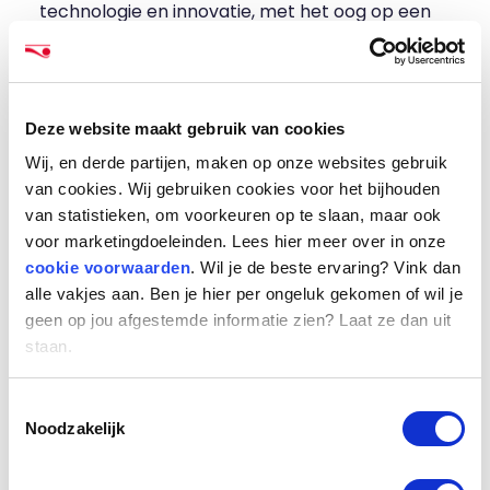
technologie en innovatie, met het oog op een
betere dienstverlening aan burgers en
ondernemingen. Om dit te ondersteunen gaat
Smals dit jaar op zoek naar zo’n 400 nieuwe
Deze website maakt gebruik van cookies
medewerkers. Tegelijk vullen we onze
projecten en diensten aan met tijdelijke ICT-
Wij, en derde partijen, maken op onze websites gebruik
van cookies. Wij gebruiken cookies voor het bijhouden
expertise. Met ProUnity geven we een grote
van statistieken, om voorkeuren op te slaan, maar ook
groep professionals een toegangspoort te
voor marketingdoeleinden. Lees hier meer over in onze
werken aan uitdagende opdrachten, in allerlei
cookie voorwaarden
. Wil je de beste ervaring? Vink dan
domeinen, met gelijke kansen voor iedereen”,
alle vakjes aan. Ben je hier per ongeluk gekomen of wil je
licht Donald De Keyser, Management
geen op jou afgestemde informatie zien? Laat ze dan uit
Controller bij Smals, toe.
staan.
Mooie kansen voor professionals
Toestemmingsselectie
Nu al publiceren een vijftigtal
Noodzakelijk
overheidsorganisaties dagelijks opdrachten op