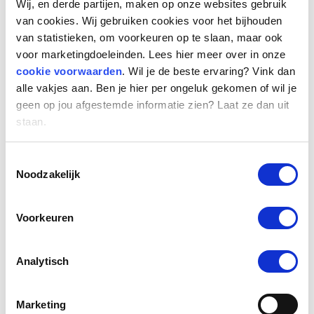
arbeidsrelaties –
De verduidelijking van de
Wij, en derde partijen, maken op onze websites gebruik
beoordeling moet ervoor zorgen dat het
van cookies. Wij gebruiken cookies voor het bijhouden
van statistieken, om voorkeuren op te slaan, maar ook
eenvoudiger wordt om direct bij aanvang de
voor marketingdoeleinden. Lees hier meer over in onze
juiste juridische vorm van een arbeidsrelatie
cookie voorwaarden
. Wil je de beste ervaring? Vink dan
overeen te komen. Het kabinet wil daarom
alle vakjes aan. Ben je hier per ongeluk gekomen of wil je
invulling geven aan de open norm ‘werken in
geen op jou afgestemde informatie zien? Laat ze dan uit
dienst van’ (art. 7:610 BW). De nadruk ligt op
staan.
de
klassieke elementen van
ondergeschiktheid,
zoals het geven van
Toestemmingsselectie
Noodzakelijk
instructies en houden van toezicht. Daar
voegt het kabinet aan toe dat ‘werken in
dienst van’ ook aan de orde is indien het
werk
Voorkeuren
organisatorisch is ingebed in de
onderneming
van de werkgevende.
Analytisch
Daarnaast wordt het van belang of er sprake
is van
zelfstandig ondernemerschap
. Het
Marketing