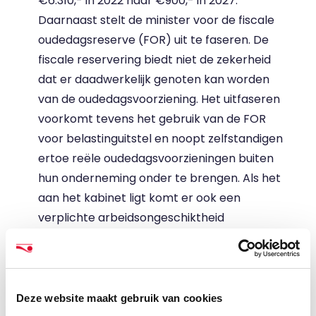
€6.310,- in 2022 naar €900,- in 2027.
Daarnaast stelt de minister voor de fiscale
oudedagsreserve (FOR) uit te faseren. De
fiscale reservering biedt niet de zekerheid
dat er daadwerkelijk genoten kan worden
van de oudedagsvoorziening. Het uitfaseren
voorkomt tevens het gebruik van de FOR
voor belastinguitstel en noopt zelfstandigen
ertoe reële oudedagsvoorzieningen buiten
hun onderneming onder te brengen. Als het
aan het kabinet ligt komt er ook een
verplichte arbeidsongeschiktheid
verzekering
(AOV) voor zelfstandigen.
Hierover volgt in het eerste kwartaal van
2023 meer informatie.
Verduidelijking van de beoordeling van
Deze website maakt gebruik van cookies