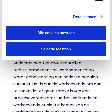
element
zelfstandig ondernemerschap
kan
een belangrijke contra-indicatie zijn voor het
bestaan van een arbeidsovereenkomst.
Details tonen
Deze drie hoofdelementen en hun onderlinge
samenhang worden in de komende tijd
Alle cookies toestaan
verder uitgewerkt.Verder moet er een
weerlegbaar rechtsvermoeden van een
arbeidsovereenkomst komen om de
Selectie toestaan
onderhandelingspositie van werkenden te
ondersteunen. Het civielrechtelijke
rechtsvermoeden van werknemerschap
wordt gebaseerd op een nader te bepalen
uurtarief. Het is aan de werkgevende om aan
te tonen dat er geen sprake is van een
arbeidsovereenkomst. Indien werkende en
werkgevende er niet uit komen kan de