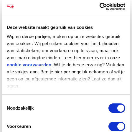
kunnen krijgen over het verleden. Sinds de
publicatie kunnen Opdrachtgevers zich lastiger
schuilen achter ‘ik wist het niet’, omdat
Deze website maakt gebruik van cookies
iedereen zwart op wit kan lezen wat de
Wij, en derde partijen, maken op onze websites gebruik
Belastingdienst een gezagsverhouding vindt.”
van cookies. Wij gebruiken cookies voor het bijhouden
Ruis bij 40 indicatoren
van statistieken, om voorkeuren op te slaan, maar ook
voor marketingdoeleinden. Lees hier meer over in onze
Het kabinet beloofde voor 1 januari 2019 met
cookie voorwaarden
. Wil je de beste ervaring? Vink dan
een verduidelijking van de definitie te komen.
alle vakjes aan. Ben je hier per ongeluk gekomen of wil je
Dat is gelukt middels de eerder beschreven
geen op jou afgestemde informatie zien? Laat ze dan uit
‘richtlijn beoordeling gezagsverhouding’, maar
staan.
dit heeft niet de duidelijkheid gegeven waar de
markt naar snakt. “Het is bijvoorbeeld
Toestemmingsselectie
frustrerend voor organisaties dat de
Noodzakelijk
verschillende factoren die erop wijzen dat al
dan niet sprake is van een gezagsverhouding
Voorkeuren