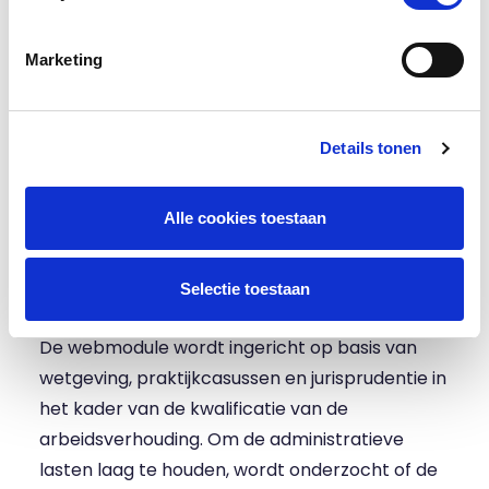
betaald. Bij de term ‘zekerheid vooraf’ hoort
een kanttekening, die in de brief als volgt
Marketing
omschreven staat: “De
opdrachtgeversverklaring is geldig voor zover
de webmodule naar waarheid is ingevuld en er
Details tonen
in de praktijk dienovereenkomstig wordt
gewerkt.” Op dit laatste komt handhaving op
Alle cookies toestaan
het moment dat de wetgeving definitief van
kracht is.
Selectie toestaan
*** Weging van factoren ***
De webmodule wordt ingericht op basis van
wetgeving, praktijkcasussen en jurisprudentie in
het kader van de kwalificatie van de
arbeidsverhouding. Om de administratieve
lasten laag te houden, wordt onderzocht of de