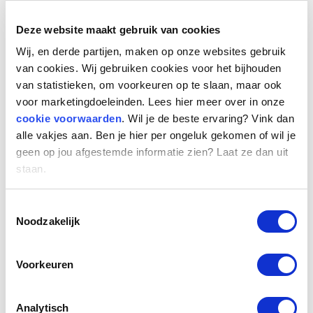
webmodule een oordeel over een
arbeidsrelatie moeten vragen.
Deze website maakt gebruik van cookies
Wij, en derde partijen, maken op onze websites gebruik
Webmodule en opdrachtgeversverklaring
van cookies. Wij gebruiken cookies voor het bijhouden
Het kabinet werkt aan een webmodule,
van statistieken, om voorkeuren op te slaan, maar ook
waarmee aan de hand van de antwoorden op
voor marketingdoeleinden. Lees hier meer over in onze
een aantal vragen vooraf kan worden
cookie voorwaarden
. Wil je de beste ervaring? Vink dan
vastgesteld dat geen sprake is van een
alle vakjes aan. Ben je hier per ongeluk gekomen of wil je
dienstbetrekking. In dat geval geeft de
geen op jou afgestemde informatie zien? Laat ze dan uit
staan.
webmodule een zogenoemde
opdrachtgeversverklaring. Deze verklaring
Toestemmingsselectie
geeft de opdrachtgever vooraf zekerheid dat
Noodzakelijk
geen loonheffing hoeft te worden ingehouden
en afgedragen en geen premies
Voorkeuren
werknemersverzekeringen en
inkomensafhankelijke bijdrage
Zorgverzekeringswet hoeven te worden
Analytisch