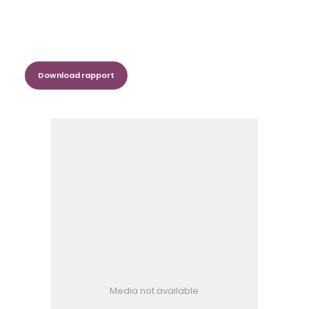
in opdracht
onafhankelijk onderzoek
gedaan
en
uitgebracht in een rapport
.
Download rapport
Media not available