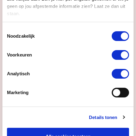
geen op jou afgestemde informatie zien? Laat ze dan uit
Media not available
staan.
Toestemmingsselectie
Noodzakelijk
Voorkeuren
Analytisch
Marketing
Het nulalternatief (n = 110.000)
Bron: Eigen enquête en CBS StatLine,
bewerkingen SEO Economisch Onderzoek
Details tonen
(2023)