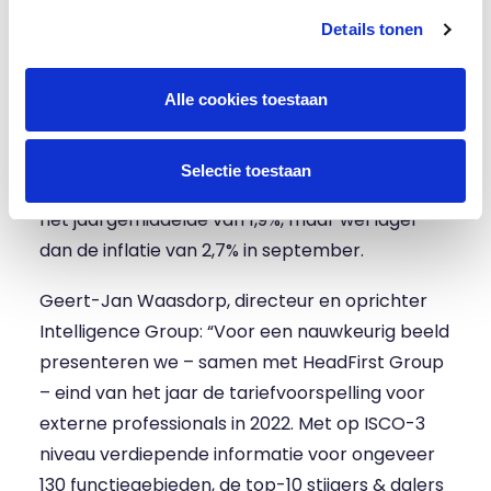
in diverse functiegroepen stijgen gemiddeld
Details tonen
tussen de 3,5 en 7 procent. In het derde
kwartaal van 2021 gaat het zelfs om een
versnelling. Opvallend aangezien de loongolf bij
Alle cookies toestaan
vast personeel vooralsnog uitblijft.
De
september-cijfers van de AWVN
laat een
Selectie toestaan
gemiddelde loonstijging zien van 2,4%. Meer dan
het jaargemiddelde van 1,9%, maar wel lager
dan de inflatie van 2,7% in september.
Geert-Jan Waasdorp, directeur en oprichter
Intelligence Group: “Voor een nauwkeurig beeld
presenteren we – samen met HeadFirst Group
– eind van het jaar de tariefvoorspelling voor
externe professionals in 2022. Met op ISCO-3
niveau verdiepende informatie voor ongeveer
130 functiegebieden, de top-10 stijgers & dalers