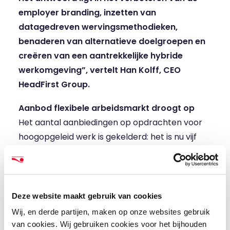
employer branding, inzetten van
datagedreven wervingsmethodieken,
benaderen van alternatieve doelgroepen en
creëren van een aantrekkelijke hybride
werkomgeving”, vertelt Han Kolff, CEO
HeadFirst Group.
Aanbod flexibele arbeidsmarkt droogt op
Het aantal aanbiedingen op opdrachten voor
hoogopgeleid werk is gekelderd: het is nu vijf
keer lager dan vijf kwartalen geleden.
Detacheerders zijn uitverkocht en proberen
hun aanbod aan te vullen door nieuw personeel
te werven, maar lopen daarbij tegen de muur
Deze website maakt gebruik van cookies
op. Daarnaast heeft de sourcingsdruk op
Wij, en derde partijen, maken op onze websites gebruik
hoogopgeleide zzp’ers een nieuw record
van cookies. Wij gebruiken cookies voor het bijhouden