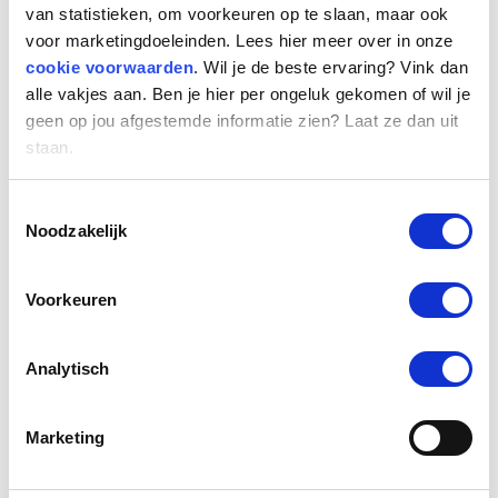
bereikt: bijna 7 van de 10 wordt minimaal één
van statistieken, om voorkeuren op te slaan, maar ook
voor marketingdoeleinden. Lees hier meer over in onze
keer per kwartaal benaderd voor een
cookie voorwaarden
. Wil je de beste ervaring? Vink dan
opdracht. Kolff zegt hierover: “Deze
alle vakjes aan. Ben je hier per ongeluk gekomen of wil je
hyperschaarste op de flexmarkt is nieuw in
geen op jou afgestemde informatie zien? Laat ze dan uit
Nederland. Het vraagt om creativiteit en dwingt
staan.
organisaties op een integrale manier te kijken
naar de gehele arbeidspopulatie. De
Toestemmingsselectie
Noodzakelijk
contractvorm is minder relevant, het juiste
talent binnenhalen staat voorop.”
Voorkeuren
Geen loongolf voor vast, wel hogere tarieven
voor flex
Analytisch
De schaarste op de flexibele arbeidsmarkt
toont zich onder andere in de stijgende
Marketing
uurtarieven. De (aangeboden) tarieven van
professionals – zelfstandig en gedetacheerd –