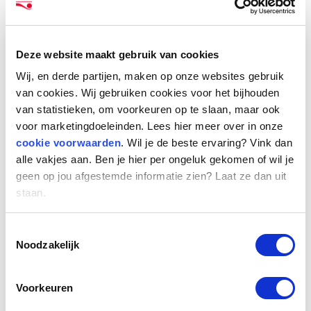
in Hoofddorp een prachtig vertrekpunt om als
team de ambities van de organisatie verder te
verwezenlijken. “Na mooie herinneringen en een
Deze website maakt gebruik van cookies
geweldige groei te hebben doorgemaakt op
Wij, en derde partijen, maken op onze websites gebruik
onze huidige locaties, gaan we verhuizen naar
van cookies. Wij gebruiken cookies voor het bijhouden
een nieuw pand. Op deze centrale, goed
van statistieken, om voorkeuren op te slaan, maar ook
bereikbare plek bouwen we verder om
voor marketingdoeleinden. Lees hier meer over in onze
cookie voorwaarden
. Wil je de beste ervaring? Vink dan
Europa’s grootste arbeidsmarktplatform en
alle vakjes aan. Ben je hier per ongeluk gekomen of wil je
aanbieder van talent-oplossingen in het
geen op jou afgestemde informatie zien? Laat ze dan uit
professional-segment te worden.”
staan.
Nieuwe standaard: hybride werken
Toestemmingsselectie
Sinds 2020 denken we met elkaar anders over
Noodzakelijk
hybride werken. Voor kennisdeling,
(team)overleg, inwerken van nieuwe collega’s,
Voorkeuren
werkzaamheden in teamverband en