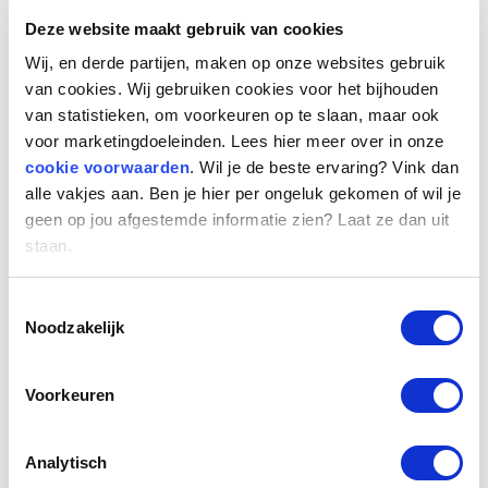
(15,3%) en ICT (14,3%). Ook databank- en
Deze website maakt gebruik van cookies
netwerkspecialisten en technici bouwkunde en
Wij, en derde partijen, maken op onze websites gebruik
natuur kunnen verwachten dat hun tarieven
van cookies. Wij gebruiken cookies voor het bijhouden
met minimaal 10 procent omhooggaan.
van statistieken, om voorkeuren op te slaan, maar ook
voor marketingdoeleinden. Lees hier meer over in onze
Enkel de praktisch opgeleiden beroepsgroepen
cookie voorwaarden
. Wil je de beste ervaring? Vink dan
buschauffeurs en trambestuurders zien hun
alle vakjes aan. Ben je hier per ongeluk gekomen of wil je
tarieven onder druk staan, met een kleine
geen op jou afgestemde informatie zien? Laat ze dan uit
staan.
daling van 1,3 procent. Voor hoogopgeleiden
geldt dat voor bibliothecarissen en
Toestemmingsselectie
conservatoren (2,6%) en managers logistiek
Noodzakelijk
(8,2%).
Han Kolff, CEO bij HeadFirst Group: “Het is een
Voorkeuren
lang gekoesterde wens om voorspellend
vermogen te brengen in de uurtarieven van
Analytisch
ingehuurde professionals. Dit biedt zzp’ers en